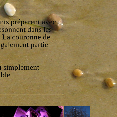
ants préparent avec
résonnent dans les
e. La couronne de
 également partie
ou simplement
able