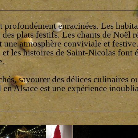
nt profondément enracinées. Les habit
des plats festifs. Les chants de Noël 
ant une atmosphère conviviale et festiv
 et les histoires de Saint-Nicolas font
e.
chés, savourer des délices culinaires 
l en Alsace est une expérience inoubli